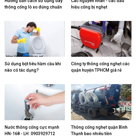
Hướng dẫn cách sử dụng dây
Các nguyên nhân - các dấu
thông cống lò xo đúng chuẩn
hiệu cống bị nghẹt
Sử dụng bột tiêu hầm cầu khi
Công ty thông cống nghẹt các
nào có tác dụng?
quận huyện TPHCM giá rẻ
Nước thông cống cực mạnh
Thông cống nghẹt quận Bình
HN-168 - LH: 0903929712
Thạnh bao nhiêu tiền