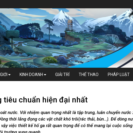
GIỚI
KINH DOANH
GIẢI TRÍ
THỂ THAO
PHÁP LUẬT
 tiêu chuẩn hiện đại nhất
oát nước. Với nhiệm quan trọng nhất là tập trung, luân chuyển nước 
ng thời lắng đọng các vật chất khó trôi(rác thải, bùn…). Để dòng n
 vậy việc thiết kế hố ga rất quan trọng để có thể mang lại cuộc sống
ôi trường xung quanh.