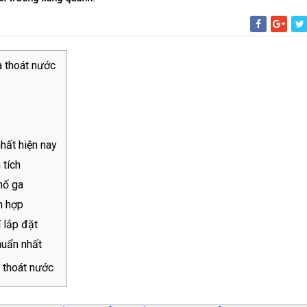
a thoát nước
nhất hiện nay
 tích
hố ga
h hợp
í lắp đặt
huẩn nhất
a thoát nước