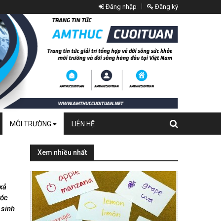
Đăng nhập
Đăng ký
MÔI TRƯỜNG
LIÊN HỆ
Xem nhiều nhất
xả
ước
 sinh