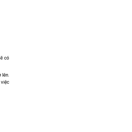
sẽ có
 lên.
 việc