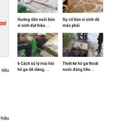
Hướng dẫn nuôi bùn
Sự cố bùn vi sinh dễ
tml
vi sinh đạt hiệu ...
mắc phải
6 Cách xử lý mùi hôi
Thiết kế hố ga thoát
hố ga dễ dàng, ...
nước đúng tiêu ...
 tiêu
 hiệu