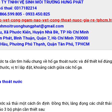
NG TY TNHH VỆ SINH MÔI TRƯỜNG HƯNG PHÁT
số thuế: 0317182214
2866.599.805 - 0933.450.825
ao-vet-cong-ngam-nao-vet-cong-thoat-nuoc-gia-re-tphcm.h
inhmoitruonghungphat@gmail.com
, Xã Phước Kiển, Huyện Nhà Bè, TP Hồ Chí Minh
n Phát, Bình Thuận, Quận 7, Hồ Chí Minh 700000
c Hầu, Phường Phú Thạnh, Quận Tân Phú, TPHCM
c ta cần tìm hiểu chung về hố ga thoát nước và để thiết kế đúng
hước, vị trí lắp đặt, khoảng cách giữa các hố ga.
a thoát nước
c xả thải một cách ổn định. Đồng thời, lắng đọng các chất thải
o 3 bộ phận cần thiết sau: