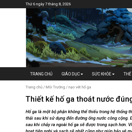
Thứ 6 ngày 7 tháng 8, 2026
TRANG CHỦ
GIÁO DỤC
SỨC KHỎE
THẾ 
Trang chủ
/
Môi Trường
/
nạo vét hố ga
Thiết kế hố ga thoát nước đúng
Hố ga là một bộ phận không thể thiếu trong hệ thống th
thải sau khi sử dụng đến đường ống nước công cộng. Đồ
sau khi chảy ra ngoài hố ga sẽ được trong sạch hơn. Vì
hoạt tiện nghi và sạch sẽ nhất cũng như giúp bảo vệ m