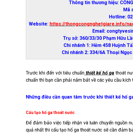
Thông tin thương hiệu: CÔ
Mã 
Hotline: 0
Website:
https://thongcongnghetgiare.info/n
Email: congtyves
Trụ sở: 360/33/30 Phạm Hữu Lầu
Chi nhánh 1: Hẻm 458 Huỳnh Tấ
Chi nhánh 2: 334/6A Thoại Ngọ
Trước khi đến với tiêu chuẩn
thiết kế hố ga
thoát nướ
chuẩn thì bạn cần phải nắm bắt về các yêu cầu kích t
Những điều cần quan tâm trước khi thiết kế hố g
Cấu tạo hố ga thoát nước
Để đảm bảo việc tiếp nhận và luân chuyển nguồn nướ
quả nhất thì cấu tạo hố ga thoát nước sẽ cần đảm bả