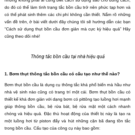
nhưng không phải ai cũng biết cách sử dụng sao cho đúng cách,
do đó có thể làm tình trạng tắc bồn cầu trở nên phức tạp hơn và
có thể phát sinh thêm các chi phí không cần thiết. Nắm rõ những
vấn đề trên, ở bài viết dưới đây chúng tôi sẽ hướng dẫn các bạn
“Cách sử dụng thụt bồn cầu đơn giản mà cực kỳ hiệu quả” Hãy
cũng theo dõi nhé!
Thông tắc bồn cầu tại nhà hiệu quả
1. Bơm thụt thông tắc bồn cầu có cấu tạo như thế nào?
Bơm thụt bồn cầu là dụng cụ thông tắc khá phổ biến mà hầu như
nhà vệ sinh nào cũng có trang trí một cái. Bơm thụt bồn cầu có
thiết kế khá đơn giản với dạng bơm có pittông tạo luồng hơi mạnh
giúp thông bồn cầu, bệ rửa bát, bệ rửa mặt một cách nhanh
chóng và hiệu quả. Đặc thù hoạt động của thiết bị này là tạo ra
một luồng hơi từ piston đẩy và hút những cặn bã đang tồn tắc
trong bồn cầu. Cấu tạo của công cụ này bao gồm: