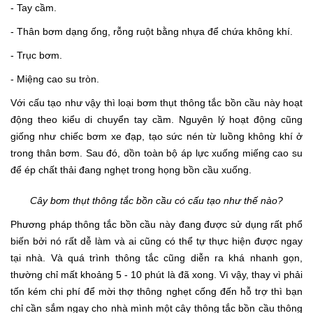
- Tay cầm.
- Thân bơm dạng ống, rỗng ruột bằng nhựa để chứa không khí.
- Trục bơm.
- Miệng cao su tròn.
Với cấu tạo như vậy thì loại bơm thụt thông tắc bồn cầu này hoạt
động theo kiểu di chuyển tay cầm. Nguyên lý hoạt động cũng
giống như chiếc bơm xe đạp, tạo sức nén từ luồng không khí ở
trong thân bơm. Sau đó, dồn toàn bộ áp lực xuống miếng cao su
để ép chất thải đang nghẹt trong họng bồn cầu xuống.
Cây bơm thụt thông tắc bồn cầu có cấu tạo như thế nào?
Phương pháp thông tắc bồn cầu này đang được sử dụng rất phổ
biến bởi nó rất dễ làm và ai cũng có thể tự thực hiện được ngay
tại nhà. Và quá trình thông tắc cũng diễn ra khá nhanh gọn,
thường chỉ mất khoảng 5 - 10 phút là đã xong. Vì vậy, thay vì phải
tốn kém chi phí để mời thợ thông nghẹt cống đến hỗ trợ thì bạn
chỉ cần sắm ngay cho nhà mình một cây thông tắc bồn cầu thông