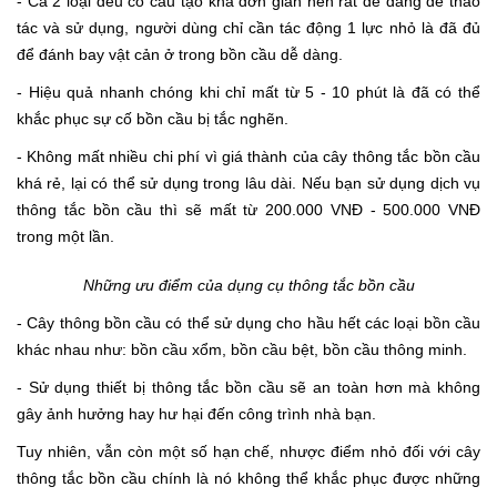
- Cả 2 loại đều có cấu tạo khá đơn giản nên rất dễ dàng để thao
tác và sử dụng, người dùng chỉ cần tác động 1 lực nhỏ là đã đủ
để đánh bay vật cản ở trong bồn cầu dễ dàng.
- Hiệu quả nhanh chóng khi chỉ mất từ 5 - 10 phút là đã có thể
khắc phục sự cố bồn cầu bị tắc nghẽn.
- Không mất nhiều chi phí vì giá thành của cây thông tắc bồn cầu
khá rẻ, lại có thể sử dụng trong lâu dài. Nếu bạn sử dụng dịch vụ
thông tắc bồn cầu thì sẽ mất từ 200.000 VNĐ - 500.000 VNĐ
trong một lần.
Những ưu điểm của dụng cụ thông tắc bồn cầu
- Cây thông bồn cầu có thể sử dụng cho hầu hết các loại bồn cầu
khác nhau như: bồn cầu xổm, bồn cầu bệt, bồn cầu thông minh.
- Sử dụng thiết bị thông tắc bồn cầu sẽ an toàn hơn mà không
gây ảnh hưởng hay hư hại đến công trình nhà bạn.
Tuy nhiên, vẫn còn một số hạn chế, nhược điểm nhỏ đối với cây
thông tắc bồn cầu chính là nó không thể khắc phục được những