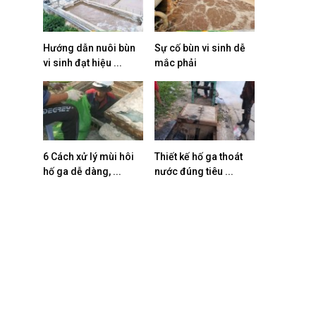
Hướng dẫn nuôi bùn
Sự cố bùn vi sinh dễ
vi sinh đạt hiệu ...
mắc phải
6 Cách xử lý mùi hôi
Thiết kế hố ga thoát
hố ga dễ dàng, ...
nước đúng tiêu ...