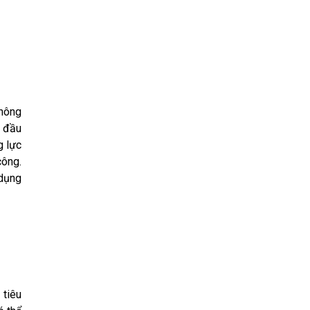
không
t đầu
g lực
công.
 dụng
 tiêu