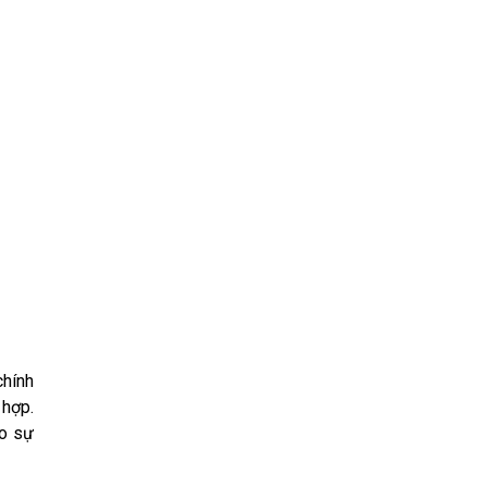
chính
 hợp.
ào sự