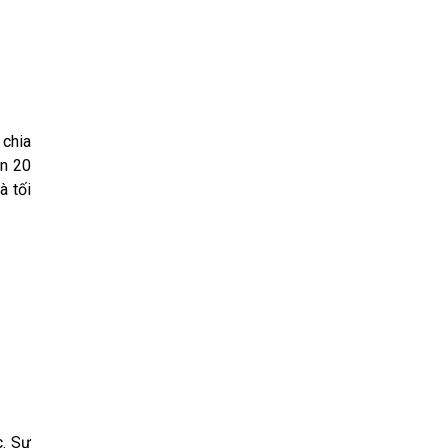
 chia
ện 20
à tối
c. Sự