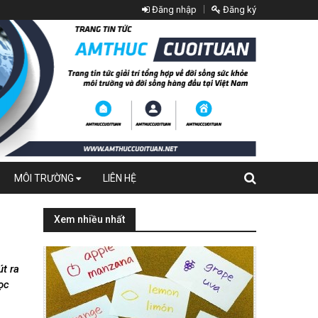
Đăng nhập
Đăng ký
MÔI TRƯỜNG
LIÊN HỆ
Xem nhiều nhất
út ra
ọc