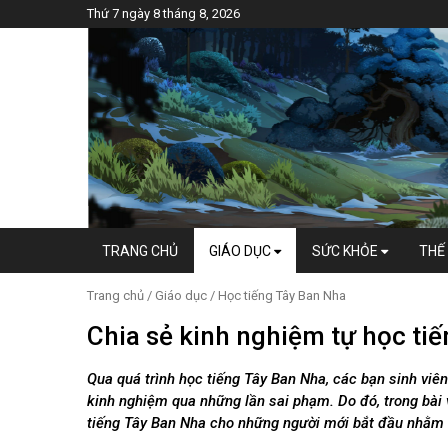
Thứ 7 ngày 8 tháng 8, 2026
TRANG CHỦ
GIÁO DỤC
SỨC KHỎE
THẾ 
Trang chủ
/
Giáo dục
/
Học tiếng Tây Ban Nha
Chia sẻ kinh nghiệm tự học ti
Qua quá trình học tiếng Tây Ban Nha, các bạn sinh viê
kinh nghiệm qua những lần sai phạm. Do đó, trong bài v
tiếng Tây Ban Nha cho những người mới bắt đầu nhằm g