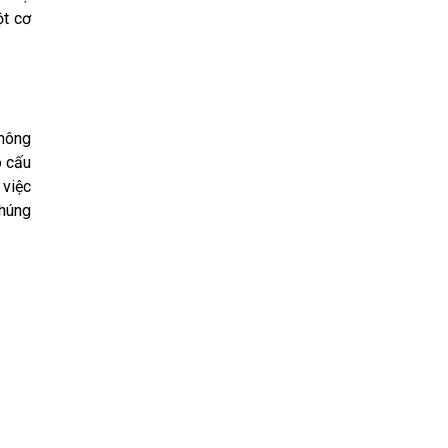
ột cơ
không
ó cấu
 việc
Chúng