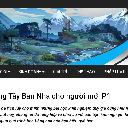
GIỚI
KINH DOANH
GIẢI TRÍ
THỂ THAO
PHÁP LUẬT
ếng Tây Ban Nha cho người mới P1
n đã tích lũy cho mình những bài học kinh nghiệm quý giá cũng như r
iết này, chúng tôi đã tổng hợp và chia sẻ với các bạn kinh nghiệm h
iúp quá trình học tiếng của các bạn hiệu quả hơn.