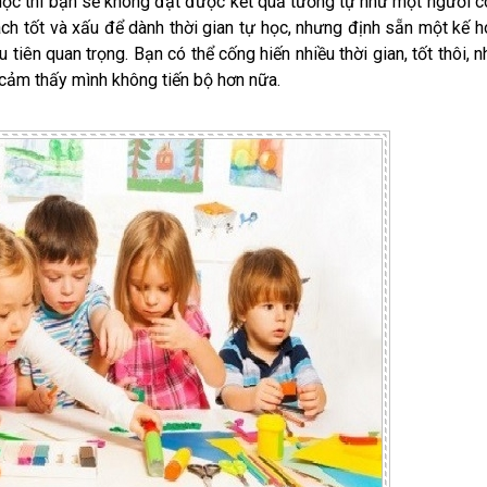
 học thì bạn sẽ không đạt được kết quả tương tự như một người c
ch tốt và xấu để dành thời gian tự học, nhưng định sẵn một kế 
 tiên quan trọng. Bạn có thể cống hiến nhiều thời gian, tốt thôi, 
 cảm thấy mình không tiến bộ hơn nữa.