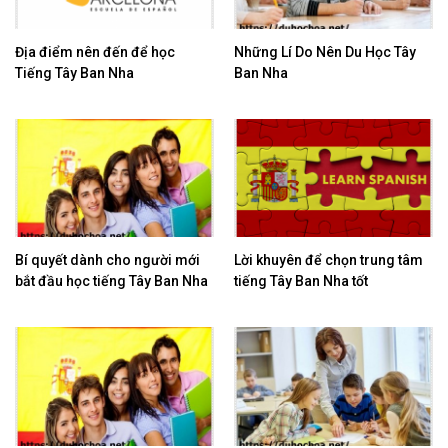
Địa điểm nên đến để học
Những Lí Do Nên Du Học Tây
Tiếng Tây Ban Nha
Ban Nha
Bí quyết dành cho người mới
Lời khuyên để chọn trung tâm
bắt đầu học tiếng Tây Ban Nha
tiếng Tây Ban Nha tốt